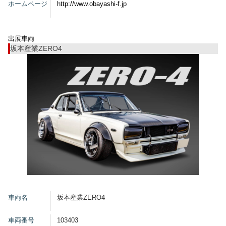
ホームページ
http://www.obayashi-f.jp
グッズ
出展車両
坂本産業ZERO4
開催概要
会場アクセス
メディア・Media
出展者・Exhibitor
業界関係者・Trade Visitor
車両名
坂本産業ZERO4
車両番号
103403