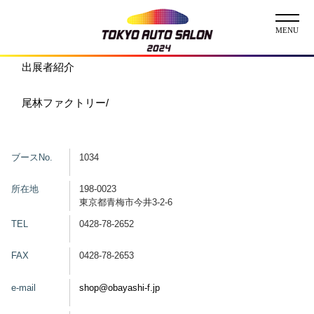
出展者紹介
ニュース
尾林ファクトリー/
ABOUT
チケット
ブースNo.
1034
イベント
所在地
198-0023
東京都青梅市今井3-2-6
コンテスト
TEL
0428-78-2652
FAX
0428-78-2653
出展者
出展者一覧
展示車両一覧
e-mail
shop@obayashi-f.jp
イメージガール