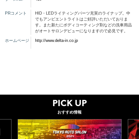
グッズ
PRコメント
HID・LEDライティングパーツ充実のライナップ。中
でもアンビエントライトはご好評いただいておりま
す。また新たにボディコーティング剤などの洗車用品
がオートサロンデビューになりますので必見です。
開催概要
会場アクセス
メディア・Media
ホームページ
http://www.delta-in.co.jp
出展者・Exhibitor
業界関係者・Trade Visitor
PICK UP
おすすめ情報