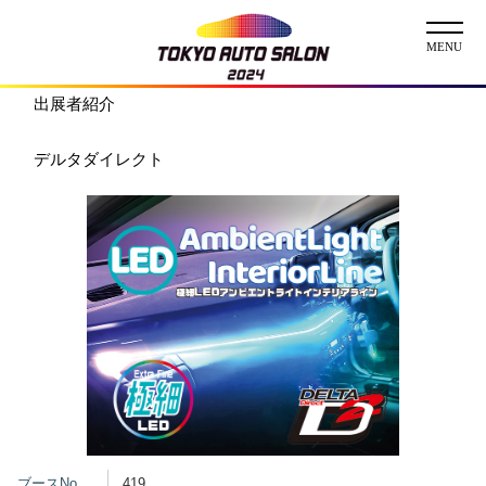
出展者紹介
ニュース
デルタダイレクト
ABOUT
チケット
イベント
コンテスト
出展者
出展者一覧
展示車両一覧
イメージガール
ブースNo.
419