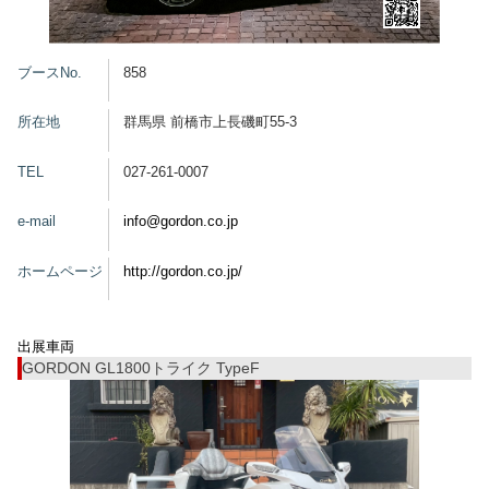
グッズ
ブースNo.
858
所在地
群馬県 前橋市上長磯町55-3
開催概要
会場アクセス
メディア・Media
TEL
027-261-0007
出展者・Exhibitor
業界関係者・Trade Visitor
e-mail
info@gordon.co.jp
ホームページ
http://gordon.co.jp/
出展車両
GORDON GL1800トライク TypeF