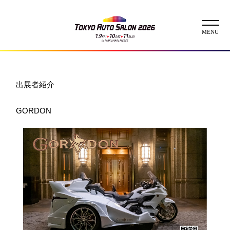
ニュース
出展者紹介
ABOUT
GORDON
チケット
イベント
コンテスト
出展者
出展者一覧
展示車両一覧
イメージガール