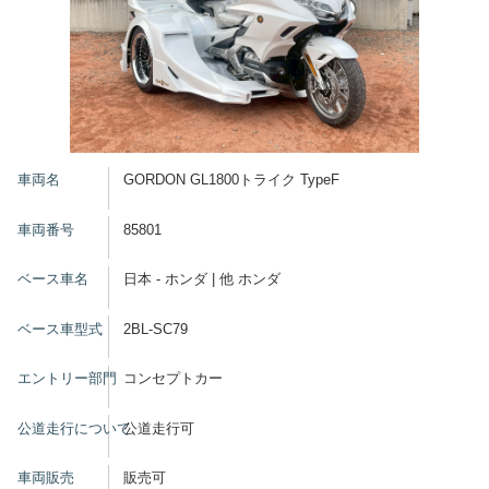
車両名
GORDON GL1800トライク TypeF
車両番号
85801
ベース車名
日本 - ホンダ | 他 ホンダ
ベース車型式
2BL-SC79
エントリー部門
コンセプトカー
公道走行について
公道走行可
車両販売
販売可