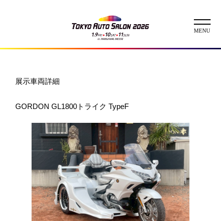
ニュース
展示車両詳細
ABOUT
GORDON GL1800トライク TypeF
チケット
イベント
コンテスト
出展者
出展者一覧
展示車両一覧
イメージガール