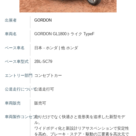
グッズ
出展者
GORDON
車両名
GORDON GL1800トライク TypeF
開催概要
会場アクセス
メディア・Media
ベース車名
日本 - ホンダ | 他 ホンダ
出展者・Exhibitor
業界関係者・Trade Visitor
ベース車型式
2BL-SC79
エントリー部門
コンセプトカー
公道走行について
公道走行可
車両販売
販売可
車両製作コンセプト
走りだけでなく快適さと造形美を追求した新型モデ
ル。
ワイドボディ化と新設計リアサスペンションで安定性
を高め、ブレーキ・ステア・駆動の三要素を高次元で