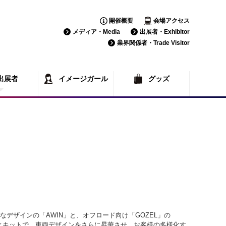
開催概要
会場アクセス
メディア・Media
出展者・Exhibitor
業界関係者・Trade Visitor
出展者
イメージガール
グッズ
覧
一覧
トなデザインの「AWIN」と、オフロード向け「GOZEL」の
ィキットで、車両デザインをさらに昇華させ、お客様の多様化す