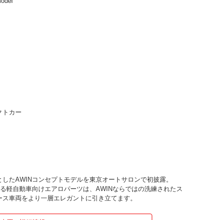
odel
クトカー
したAWINコンセプトモデルを東京オートサロンで初披露。
なる軽自動車向けエアロパーツは、AWINならではの洗練されたス
ース車両をより一層エレガントに引き立てます。