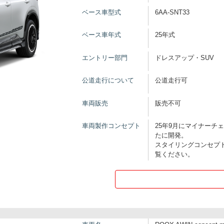
ベース車型式
6AA-SNT33
ベース車年式
25年式
エントリー部門
ドレスアップ・SUV
公道走行について
公道走行可
車両販売
販売不可
車両製作コンセプト
25年9月にマイナーチ
たに開発。
スタイリングコンセプトは
覧ください。