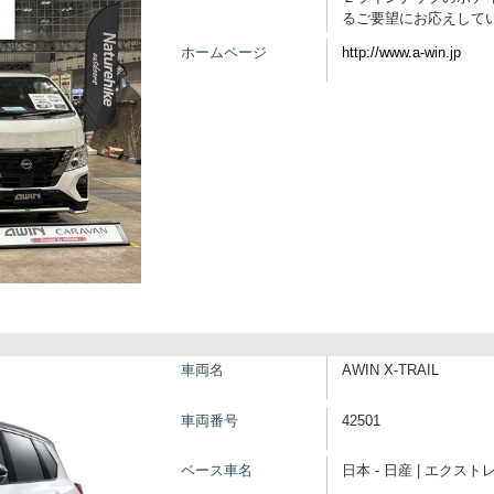
るご要望にお応えして
ホームページ
http://www.a-win.jp
車両名
AWIN X-TRAIL
車両番号
42501
ベース車名
日本 - 日産 | エクスト