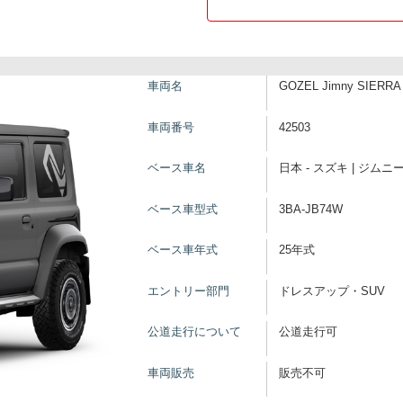
車両名
GOZEL Jimny SIERRA 
車両番号
42503
ベース車名
日本 - スズキ | ジム
ベース車型式
3BA-JB74W
ベース車年式
25年式
エントリー部門
ドレスアップ・SUV
公道走行について
公道走行可
車両販売
販売不可