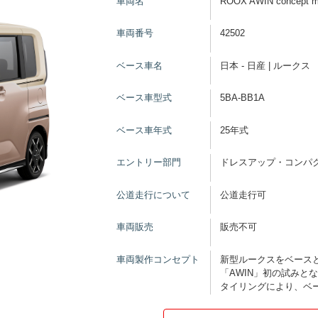
車両名
ROOX AWIN concept m
車両番号
42502
ベース車名
日本 - 日産 | ルークス
ベース車型式
5BA-BB1A
ベース車年式
25年式
エントリー部門
ドレスアップ・コンパ
公道走行について
公道走行可
車両販売
販売不可
車両製作コンセプト
新型ルークスをベースと
「AWIN」初の試みと
タイリングにより、ベ