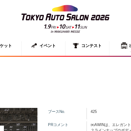
ケット
イベント
コンテスト
出展者一
展示車両
ブースNo.
425
PRコメント
㈱AWINは、エレガン
２ラインナップのボデ