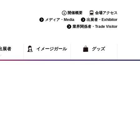
開催概要
会場アクセス
メディア・Media
出展者・Exhibitor
業界関係者・Trade Visitor
出展者
イメージガール
グッズ
覧
一覧