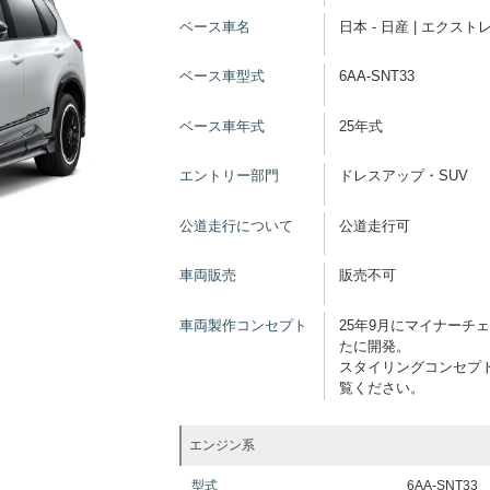
ベース車名
日本 - 日産 | エクスト
ベース車型式
6AA-SNT33
ベース車年式
25年式
エントリー部門
ドレスアップ・SUV
公道走行について
公道走行可
車両販売
販売不可
車両製作コンセプト
25年9月にマイナーチ
たに開発。
スタイリングコンセプトは
覧ください。
エンジン系
型式
6AA-SNT33