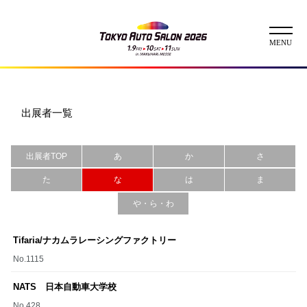
ニュース
出展者一覧
ABOUT
出展者TOP
あ
か
さ
チケット
た
な
は
ま
イベント
や・ら・わ
コンテスト
Tifaria/ナカムラレーシングファクトリー
No.1115
出展者
出展者一覧
展示車両一覧
NATS 日本自動車大学校
イメージガール
No.428