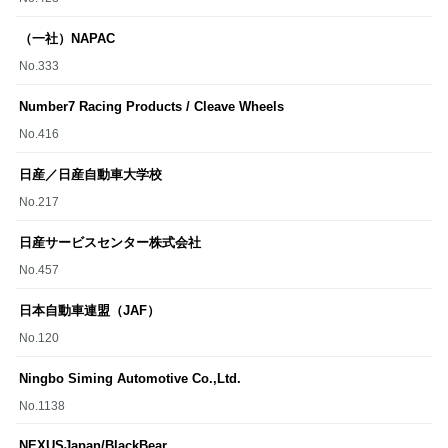
（一社）NAPAC
グッズ
No.333
Number7 Racing Products / Cleave Wheels
開催概要
会場アクセス
メディア・Media
No.416
日産／日産自動車大学校
出展者・Exhibitor
業界関係者・Trade Visitor
No.217
日産サービスセンター株式会社
No.457
日本自動車連盟（JAF）
No.120
Ningbo Siming Automotive Co.,Ltd.
No.1138
NEXUSJapan/BlackBear