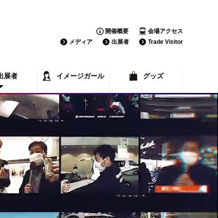
開催概要
会場アクセス
メディア
出展者
Trade Visitor
出展者
イメージガール
グッズ
覧
一覧