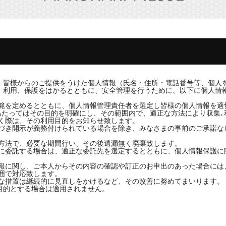
、皆様からのご提供をうけた個人情報（氏名・住所・電話番号等、個人
、利用、保護をはかるとともに、安全管理を行うために、以下に個人情
範を定めるとともに、個人情報管理責任者を選定し皆様の個人情報を適
あたってはその目的を明確にし、その範囲内で、適正な方法により収集､
く際は、その利用目的をお知らせ致します。
づき開示が義務付けられている場合を除き、みなさまの事前のご承諾な
方法で、必要な期間行い、その後遺漏無く廃棄致します。
に委託する場合は、適正な委託先を選定するとともに、個人情報保護に
報に関し、ご本人からその内容の確認や訂正のお申出のあった場合には
囲で対応致します。
な措置は継続的に見直しをかけるなど、その改善に努めてまいります。
目的とする場合は適用されません。