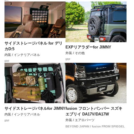
サイドストレージパネル for デリ
EXPリアラダーfor JIMNY
カD:5
外装 / その他
内装 / インテリアパネル
IPF
IPF
サイドストレージパネルfor JIMNY
fusion フロントバンパー スズキ
エブリイ DA17V/DA17W
内装 / インテリアパネル
外装 / エアロパーツ
IPF
BEYOND JAPAN / fusion FROM SPIEGEL