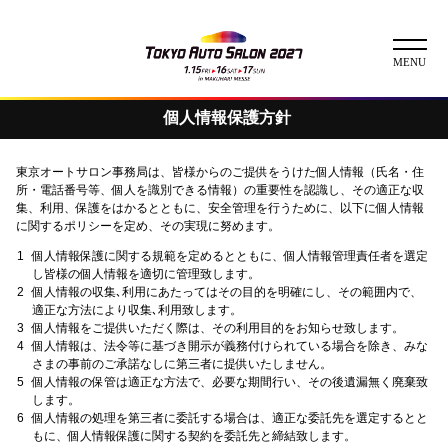
個人情報保護方針
ニュース
東京オートサロン事務局は、皆様からのご提供をうけた個人情報（氏名・住
ABOUT
所・電話番号等、個人を識別できる情報）の重要性を認識し、その適正な収
集、利用、保護をはかるとともに、安全管理を行うために、以下に個人情報
に関するポリシーを定め、その実現に努めます。
チケット
個人情報保護に関する規範を定めるとともに、個人情報管理責任者を選定
し皆様の個人情報を適切に管理致します。
イベント
個人情報の収集､利用にあたってはその目的を明確にし、その範囲内で、
適正な方法により収集､利用致します。
個人情報をご提供いただく際は、その利用目的をお知らせ致します。
コンテスト
個人情報は、法令等に基づき開示が義務付けられている場合を除き、みな
さまの事前のご承諾なしに第三者に提供いたしません。
個人情報の保管は適正な方法で、必要な期間行い、その後遺漏無く廃棄致
出展者
します。
出展者一覧
展示車両一覧
個人情報の処理を第三者に委託する場合は、適正な委託先を選定するとと
イメージガール
もに、個人情報保護に関する契約を委託先と締結致します。