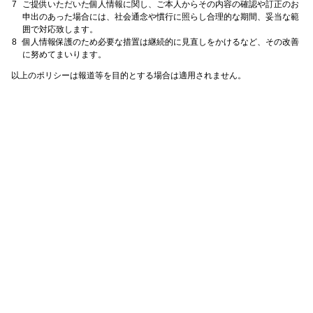
ご提供いただいた個人情報に関し、ご本人からその内容の確認や訂正のお
申出のあった場合には、社会通念や慣行に照らし合理的な期間、妥当な範
グッズ
囲で対応致します。
個人情報保護のため必要な措置は継続的に見直しをかけるなど、その改善
に努めてまいります。
以上のポリシーは報道等を目的とする場合は適用されません。
開催概要
会場アクセス
メディア・Media
出展者・Exhibitor
業界関係者・Trade Visitor