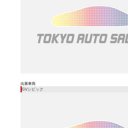
出展車両
GVシビック