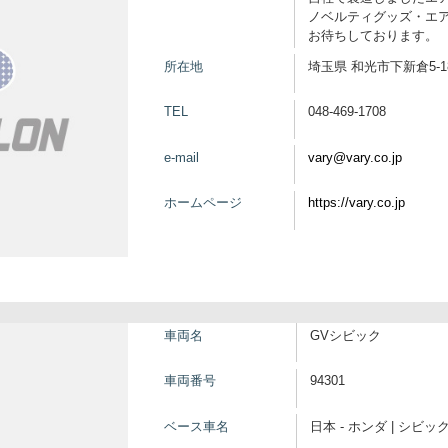
ノベルティグッズ・エ
お待ちしております。
所在地
埼玉県 和光市下新倉5-18
TEL
048-469-1708
e-mail
vary@vary.co.jp
ホームページ
https://vary.co.jp
車両名
GVシビック
車両番号
94301
ベース車名
日本 - ホンダ | シビッ