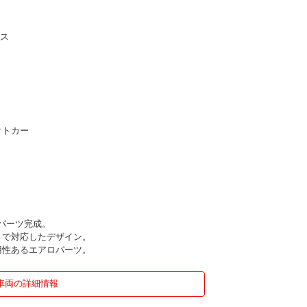
リス
クトカー
パーツ完成。
まで対応したデザイン。
用性あるエアロパーツ。
車両の詳細情報