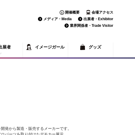
開催概要
会場アクセス
メディア・Media
出展者・Exhibitor
業界関係者・Trade Visitor
出展者
イメージガール
グッズ
覧
一覧
を開発から製造・販売するメーカーです。
アロパーツを取り付けたデモカー展示。