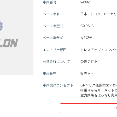
車両番号
94302
ベース車名
日本 - トヨタ | ＧＲヤ
ベース車型式
GXPA16
ベース車年式
令和2年
エントリー部門
ドレスアップ・コンパ
公道走行について
公道走行不可
車両販売
販売不可
車両製作コンセプト
GRヤリス後期型エアロ
街乗りからサーキット
空力効果もばっちり実