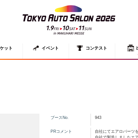
ケット
イベント
コンテスト
出展者一
展示車両
ブースNo.
943
PRコメント
自社にてエアロパーツ
自社で製造しましたエ