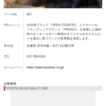
グッズ
ブースNo.
807
PRコメント
SUV用ブランド「OPEN COUNTRY」とグローバル・
フラッグシップブランド「PROXES」を装着した国内
開催概要
会場アクセス
メディア・Media
外のモータースポーツ車両やオリジナルのカスタムカ
ーを展示し両ブランドの世界観を表現します。
出展者・Exhibitor
業界関係者・Trade Visitor
所在地
兵庫県 伊丹市藤ノ木2丁目2番13号
TEL
072-789-9100
ホームページ
https://www.toyotires.co.jp/
出展車両
TOYOTA HILUX RALLY CAR