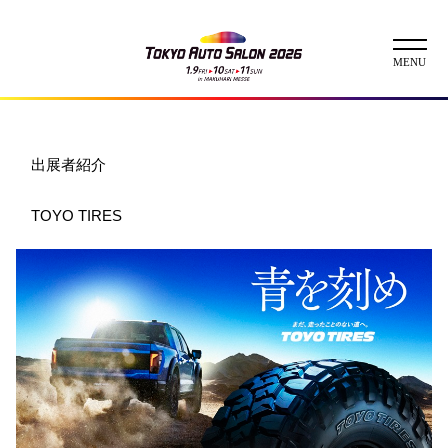
ニュース
出展者紹介
ABOUT
TOYO TIRES
チケット
イベント
コンテスト
出展者
出展者一覧
展示車両一覧
イメージガール