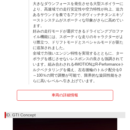
大きなダウンフォースを発生させる大型スポイラーに
より、高速域での走行安定性や空力特性が向上、迫力
あるサウンドを奏でるアクラポヴィッチチタンエキゾ
ーストシステムがスポーティな印象がさらに高めてい
ます。
好みの走行モードが選択できるドライビングプロファ
イル機能には、スポーティな走りのキャラクターがよ
り際立つ、ドリフトモードとスペシャルモードが新た
に追加されました。
全域で力強いエンジン特性を実現するとともに、ター
ボラグを感じさせないレスポンスの良さも強調されて
います。組み合わされる4MOTIONはR-Performanceト
ルクベクタリングを備え、左右後輪のトルク配分を0
～100％の間で調整が可能で、限界的な旋回性能をさ
らに高いレベルへ引き上げています。
車両の詳細情報
ID. GTI Concept