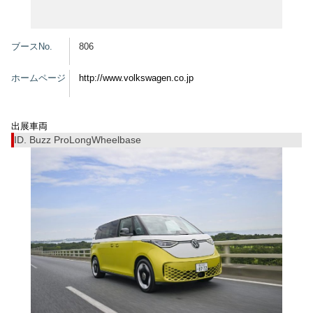
グッズ
ブースNo.
806
ホームページ
http://www.volkswagen.co.jp
開催概要
会場アクセス
メディア・Media
出展車両
出展者・Exhibitor
業界関係者・Trade Visitor
ID. Buzz ProLongWheelbase