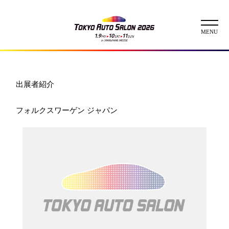
ニュース
出展者紹介
ABOUT
フォルクスワーゲン ジャパン
チケット
イベント
コンテスト
出展者
出展者一覧
展示車両一覧
イメージガール