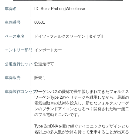
車両名
ID. Buzz ProLongWheelbase
車両番号
80601
ベース車名
ドイツ - フォルクスワーゲン | タイプII
エントリー部門
インポートカー
公道走行について
公道走行可
車両販売
販売可
車両製作コンセプト
ワーゲンバスの愛称で長年親しまれてきたフォルクス
ワーゲンType 2のヘリテージを継承しながら、最新の
電気自動車の技術を投入し、新たなフォルクスワーゲ
ンのブランドアイコンとなるべく開発された唯一無二
のフル電動ミニバンです。
Type 2のDNAを受け継ぐアイコニックなデザインと６
名以上の多人数が余裕を持って乗車することが出来る