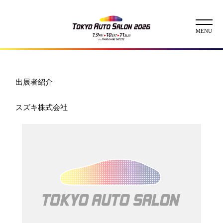
ニュース
出展者紹介
ABOUT
スズキ株式会社
チケット
イベント
コンテスト
出展者
出展者一覧
展示車両一覧
イメージガール