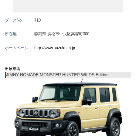
グッズ
ブースNo.
710
所在地
静岡県 浜松市中央区高塚町300
開催概要
会場アクセス
メディア・Media
ホームページ
http://www.suzuki.co.jp
出展者・Exhibitor
業界関係者・Trade Visitor
出展車両
JIMNY NOMADE MONSTER HUNTER WILDS Edition