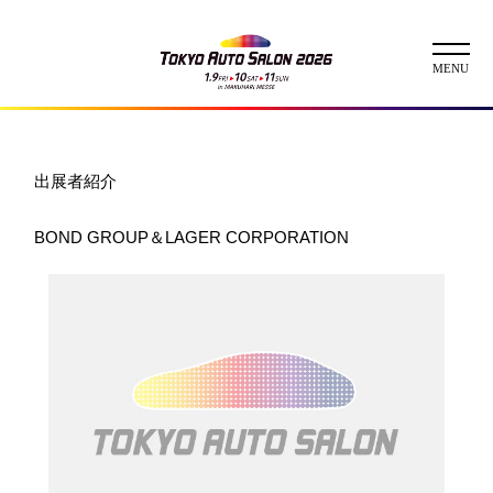
ニュース
出展者紹介
ABOUT
BOND GROUP＆LAGER CORPORATION
チケット
イベント
コンテスト
出展者
出展者一覧
展示車両一覧
イメージガール