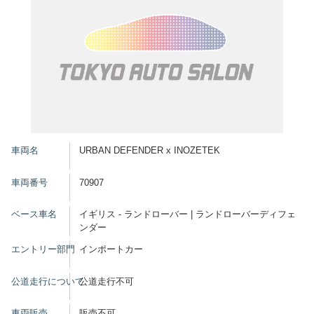
車両名
URBAN DEFENDER x INOZETEK
車両番号
70907
ベース車名
イギリス - ランドローバー | ランドローバーディフェ
ンダー
エントリー部門
インポートカー
公道走行について
公道走行不可
車両販売
販売不可