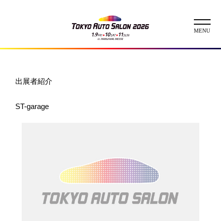
ニュース
出展者紹介
ABOUT
ST-garage
チケット
イベント
コンテスト
出展者
出展者一覧
展示車両一覧
イメージガール