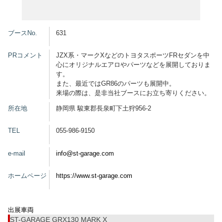
グッズ
ブースNo.
631
PRコメント
JZX系・マークXなどのトヨタスポーツFRセダンを中
心にオリジナルエアロやパーツなどを展開しておりま
開催概要
会場アクセス
メディア・Media
す。
また、最近ではGR86のパーツも展開中。
出展者・Exhibitor
業界関係者・Trade Visitor
来場の際は、是非当社ブースにお立ち寄りください。
所在地
静岡県 駿東郡長泉町下土狩956-2
TEL
055-986-9150
e-mail
info@st-garage.com
ホームページ
https://www.st-garage.com
出展車両
ST-GARAGE GRX130 MARK X