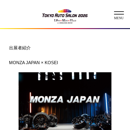
ニュース
出展者紹介
ABOUT
MONZA JAPAN × KOSEI
チケット
イベント
コンテスト
出展者
出展者一覧
展示車両一覧
イメージガール