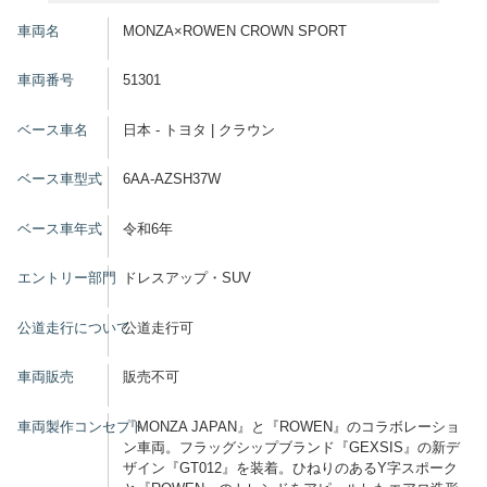
車両名
MONZA×ROWEN CROWN SPORT
車両番号
51301
ベース車名
日本 - トヨタ | クラウン
ベース車型式
6AA-AZSH37W
ベース車年式
令和6年
エントリー部門
ドレスアップ・SUV
公道走行について
公道走行可
車両販売
販売不可
車両製作コンセプト
『MONZA JAPAN』と『ROWEN』のコラボレーショ
ン車両。フラッグシップブランド『GEXSIS』の新デ
ザイン『GT012』を装着。ひねりのあるY字スポーク