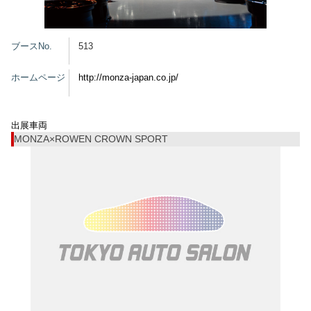
グッズ
ブースNo.
513
ホームページ
http://monza-japan.co.jp/
開催概要
会場アクセス
メディア・Media
出展車両
出展者・Exhibitor
業界関係者・Trade Visitor
MONZA×ROWEN CROWN SPORT