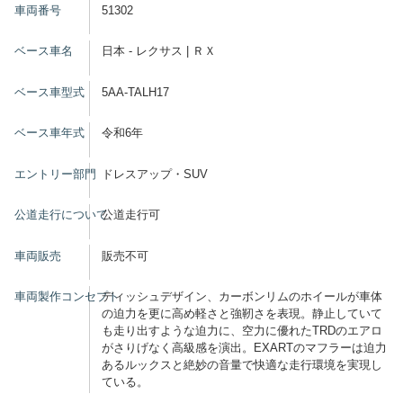
車両番号
51302
ベース車名
日本 - レクサス | ＲＸ
ベース車型式
5AA-TALH17
ベース車年式
令和6年
エントリー部門
ドレスアップ・SUV
公道走行について
公道走行可
車両販売
販売不可
車両製作コンセプト
ディッシュデザイン、カーボンリムのホイールが車体
の迫力を更に高め軽さと強靭さを表現。静止していて
も走り出すような迫力に、空力に優れたTRDのエアロ
がさりげなく高級感を演出。EXARTのマフラーは迫力
あるルックスと絶妙の音量で快適な走行環境を実現し
ている。