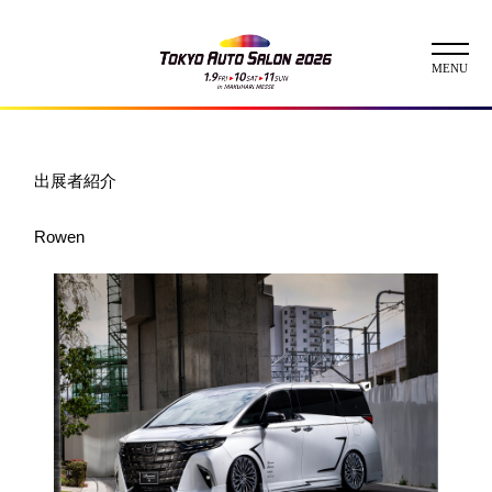
ニュース
出展者紹介
ABOUT
Rowen
チケット
イベント
コンテスト
出展者
出展者一覧
展示車両一覧
イメージガール