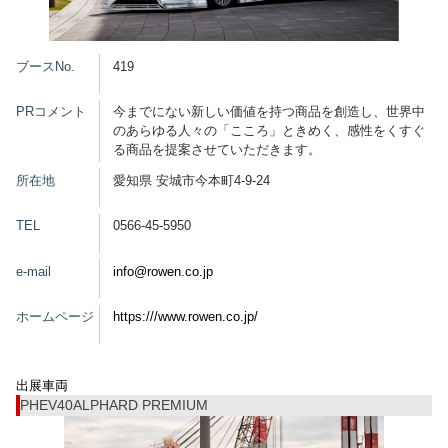
グッズ
ブースNo.
419
PRコメント
今までにない新しい価値を持つ商品を創造し、世界中
のあらゆる人々の「こころ」ときめく、感性をくすぐ
開催概要
会場アクセス
メディア・Media
る商品を提案させていただきます。
所在地
愛知県 安城市今本町4-9-24
出展者・Exhibitor
業界関係者・Trade Visitor
TEL
0566-45-5950
e-mail
info@rowen.co.jp
ホームページ
https:///www.rowen.co.jp/
出展車両
PHEV40ALPHARD PREMIUM