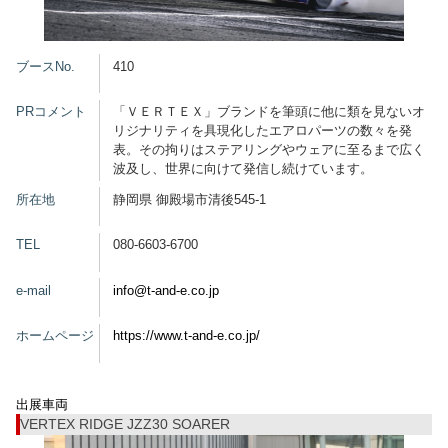
グッズ
ブースNo.
410
PRコメント
「ＶＥＲＴＥＸ」ブランドを筆頭に他に類を見ないオ
リジナリティを具現化したエアロパーツの数々を発
開催概要
会場アクセス
メディア・Media
表。その拘りはステアリングやウェアに至るまで広く
波及し、世界に向けて発信し続けています。
出展者・Exhibitor
業界関係者・Trade Visitor
所在地
静岡県 御殿場市清後545-1
TEL
080-6603-6700
e-mail
info@t-and-e.co.jp
ホームページ
https://www.t-and-e.co.jp/
出展車両
VERTEX RIDGE JZZ30 SOARER