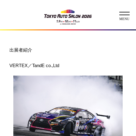
ニュース
出展者紹介
ABOUT
VERTEX／TandE co.,Ltd
チケット
イベント
コンテスト
出展者
出展者一覧
展示車両一覧
イメージガール