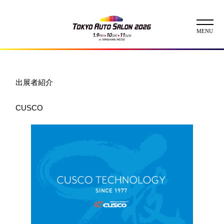
ニュース
出展者紹介
ABOUT
CUSCO
チケット
イベント
コンテスト
出展者
出展者一覧
展示車両一覧
イメージガール