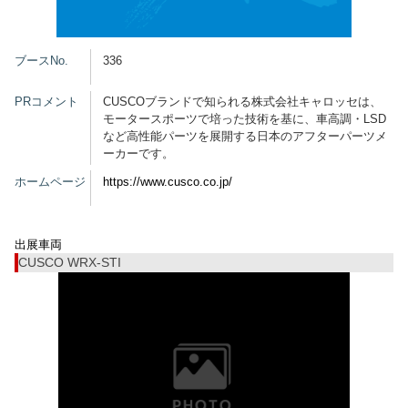
グッズ
ブースNo.
336
PRコメント
CUSCOブランドで知られる株式会社キャロッセは、
モータースポーツで培った技術を基に、車高調・LSD
開催概要
会場アクセス
メディア・Media
など高性能パーツを展開する日本のアフターパーツメ
ーカーです。
出展者・Exhibitor
業界関係者・Trade Visitor
ホームページ
https://www.cusco.co.jp/
出展車両
CUSCO WRX-STI