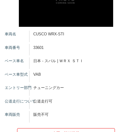
車両名
CUSCO WRX-STI
車両番号
33601
ベース車名
日本 - スバル | ＷＲＸ ＳＴＩ
ベース車型式
VAB
エントリー部門
チューニングカー
公道走行について
公道走行可
車両販売
販売不可