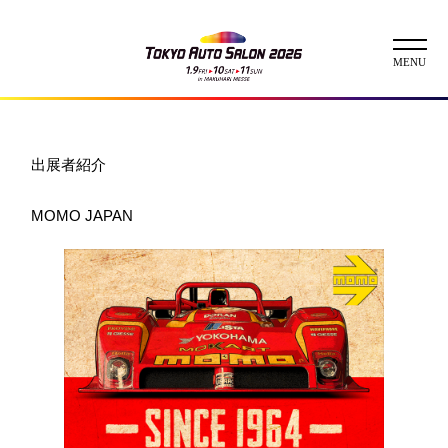
ニュース
出展者紹介
ABOUT
MOMO JAPAN
チケット
イベント
コンテスト
出展者
出展者一覧
展示車両一覧
イメージガール