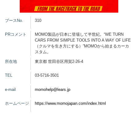
グッズ
ブースNo.
310
PRコメント
MOMO製品が日本に登場して半世紀。“WE TURN
CARS FROM SIMPLE TOOLS INTO A WAY OF LIFE
開催概要
会場アクセス
メディア・Media
（クルマを生き方にする）”MOMOから始まるカーカ
スタム。
出展者・Exhibitor
業界関係者・Trade Visitor
所在地
東京都 世田谷区用賀2-26-4
TEL
03-5716-3501
e-mail
momohelp@lears.jp
ホームページ
https://www.momojapan.com/index.html