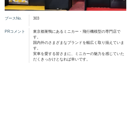
グッズ
ブースNo.
303
PRコメント
東京都巣鴨にあるミニカー・飛行機模型の専門店で
す。
開催概要
会場アクセス
メディア・Media
国内外のさまざまなブランドを幅広く取り揃えていま
す。
出展者・Exhibitor
業界関係者・Trade Visitor
実車を愛する皆さまに、ミニカーの魅力を感じていた
だくきっかけとなれば幸いです。