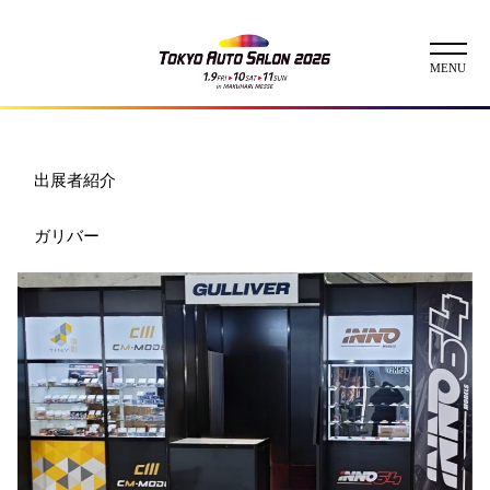
ニュース
出展者紹介
ABOUT
ガリバー
チケット
イベント
コンテスト
出展者
出展者一覧
展示車両一覧
イメージガール