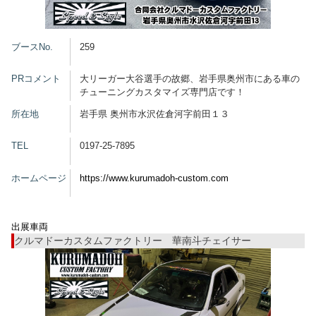
グッズ
ブースNo.
259
PRコメント
大リーガー大谷選手の故郷、岩手県奥州市にある車の
チューニングカスタマイズ専門店です！
開催概要
会場アクセス
メディア・Media
所在地
岩手県 奥州市水沢佐倉河字前田１３
出展者・Exhibitor
業界関係者・Trade Visitor
TEL
0197-25-7895
ホームページ
https://www.kurumadoh-custom.com
出展車両
クルマドーカスタムファクトリー 華南斗チェイサー