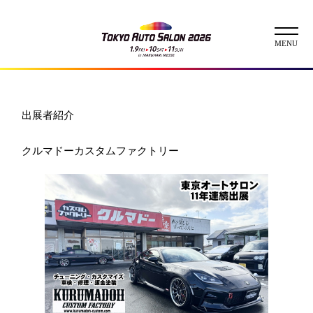
ニュース
出展者紹介
ABOUT
クルマドーカスタムファクトリー
チケット
イベント
コンテスト
出展者
出展者一覧
展示車両一覧
イメージガール