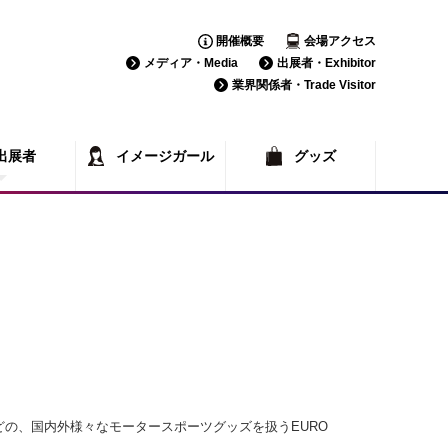
開催概要
会場アクセス
メディア・Media
出展者・Exhibitor
業界関係者・Trade Visitor
出展者
イメージガール
グッズ
覧
一覧
Tなどの、国内外様々なモータースポーツグッズを扱うEURO