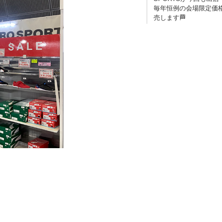
毎年恒例の会場限定価
売します🏁