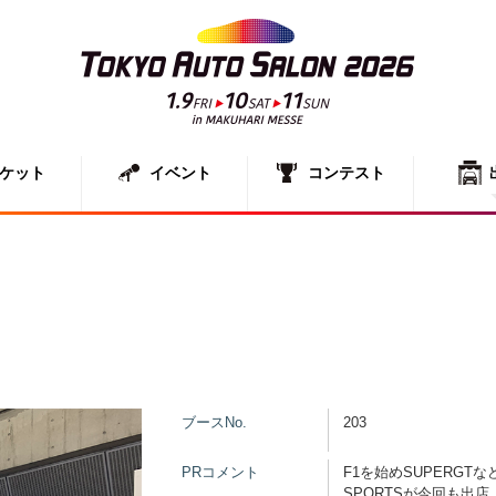
ケット
イベント
コンテスト
出展者一
展示車両
ブースNo.
203
PRコメント
F1を始めSUPERG
SPORTSが今回も出店