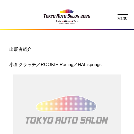
ニュース
出展者紹介
ABOUT
小倉クラッチ／ROOKIE Racing／HAL springs
チケット
イベント
コンテスト
出展者
出展者一覧
展示車両一覧
イメージガール