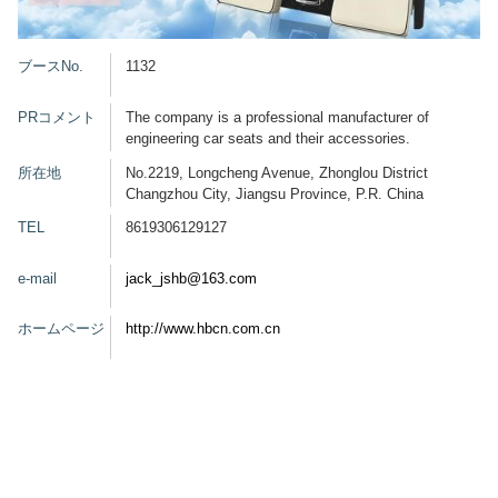
グッズ
ブースNo.
1132
PRコメント
The company is a professional manufacturer of
engineering car seats and their accessories.
開催概要
会場アクセス
メディア・Media
所在地
No.2219, Longcheng Avenue, Zhonglou District
Changzhou City, Jiangsu Province, P.R. China
出展者・Exhibitor
業界関係者・Trade Visitor
TEL
8619306129127
e-mail
jack_jshb@163.com
ホームページ
http://www.hbcn.com.cn