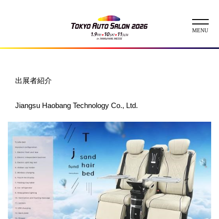
ニュース
出展者紹介
ABOUT
Jiangsu Haobang Technology Co., Ltd.
チケット
イベント
コンテスト
出展者
出展者一覧
展示車両一覧
イメージガール