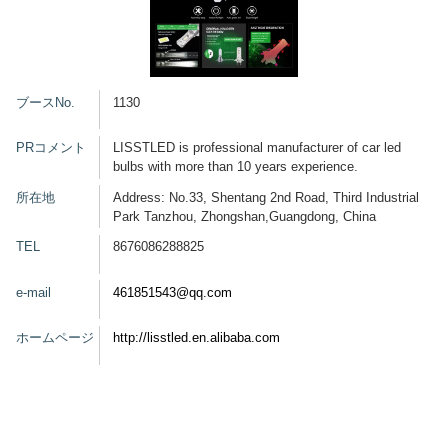
グッズ
ブースNo.
1130
開催概要
会場アクセス
メディア・Media
PRコメント
LISSTLED is professional manufacturer of car led
bulbs with more than 10 years experience.
出展者・Exhibitor
業界関係者・Trade Visitor
所在地
Address: No.33, Shentang 2nd Road, Third Industrial
Park Tanzhou, Zhongshan,Guangdong, China
TEL
8676086288825
e-mail
461851543@qq.com
ホームページ
http://lisstled.en.alibaba.com