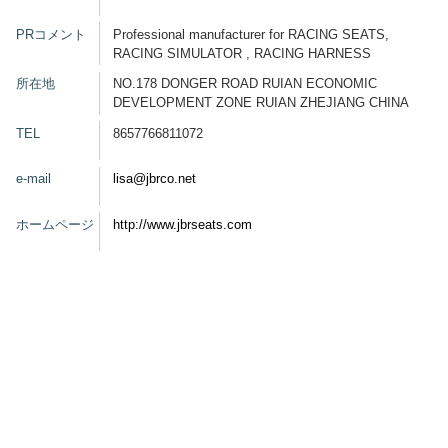
PRコメント
Professional manufacturer for RACING SEATS,
グッズ
RACING SIMULATOR , RACING HARNESS
所在地
NO.178 DONGER ROAD RUIAN ECONOMIC
DEVELOPMENT ZONE RUIAN ZHEJIANG CHINA
開催概要
会場アクセス
メディア・Media
TEL
8657766811072
e-mail
lisa@jbrco.net
出展者・Exhibitor
業界関係者・Trade Visitor
ホームページ
http://www.jbrseats.com