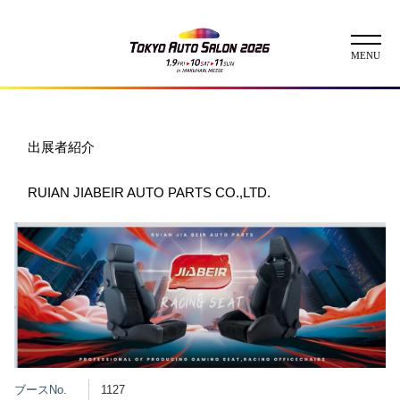
ニュース
出展者紹介
ABOUT
RUIAN JIABEIR AUTO PARTS CO.,LTD.
チケット
イベント
コンテスト
出展者
出展者一覧
展示車両一覧
イメージガール
ブースNo.
1127