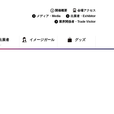
開催概要
会場アクセス
メディア・Media
出展者・Exhibitor
業界関係者・Trade Visitor
出展者
イメージガール
グッズ
覧
一覧