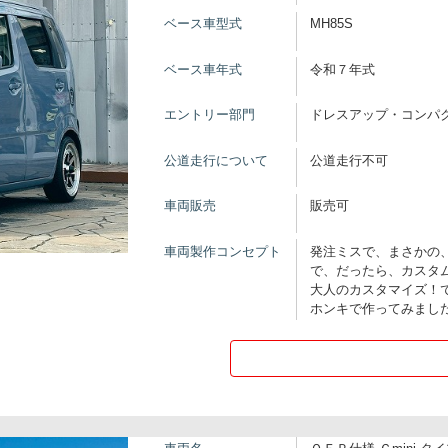
ベース車型式
MH85S
ベース車年式
令和７年式
エントリー部門
ドレスアップ・コンパ
公道走行について
公道走行不可
車両販売
販売可
車両製作コンセプト
発注ミスで、まさかの
で、だったら、カスタ
大人のカスタマイズ！
ホンキで作ってみました