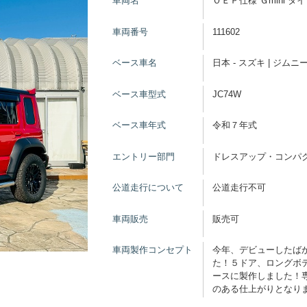
車両名
ＯＥＰ仕様 Ｇmini 
車両番号
111602
ベース車名
日本 - スズキ | ジム
ベース車型式
JC74W
ベース車年式
令和７年式
エントリー部門
ドレスアップ・コンパ
公道走行について
公道走行不可
車両販売
販売可
車両製作コンセプト
今年、デビューしたば
た！５ドア、ロングボデ
ースに製作しました！
のある仕上がりとなり