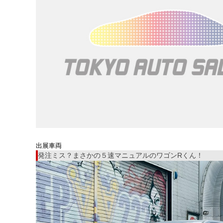
出展車両
発注ミス？まさかの５速マニュアルのワゴンRくん！