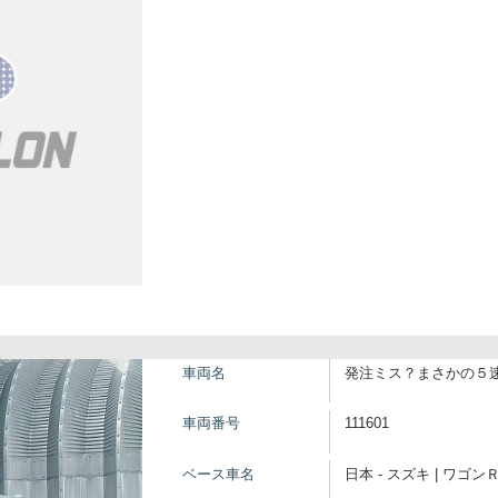
車両名
発注ミス？まさかの５
車両番号
111601
ベース車名
日本 - スズキ | ワゴン