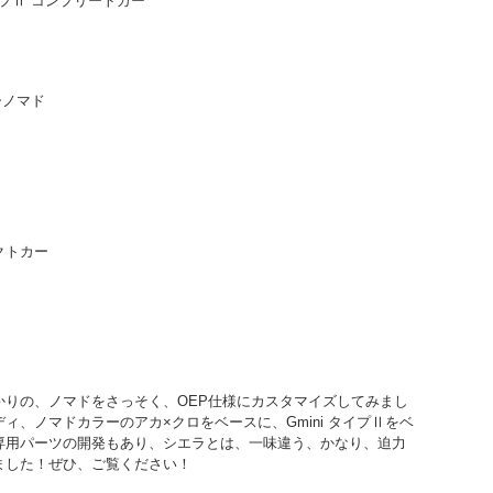
タイプⅡ コンプリートカー
ニーノマド
クトカー
かりの、ノマドをさっそく、OEP仕様にカスタマイズしてみまし
ィ、ノマドカラーのアカ×クロをベースに、Gmini タイプⅡをベ
専用パーツの開発もあり、シエラとは、一味違う、かなり、迫力
ました！ぜひ、ご覧ください！