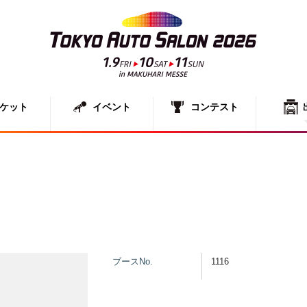
ケット
イベント
コンテスト
出展者一
展示車両
ブースNo.
1116