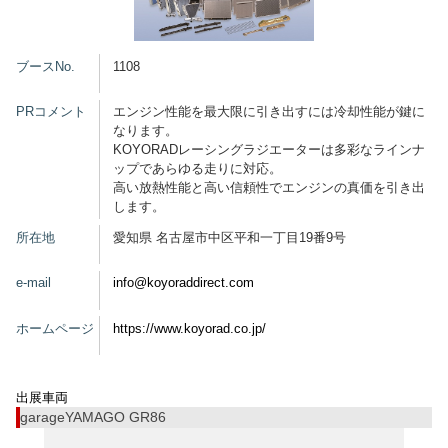
グッズ
ブースNo.
1108
PRコメント
エンジン性能を最大限に引き出すには冷却性能が鍵に
なります。
開催概要
会場アクセス
メディア・Media
KOYORADレーシングラジエーターは多彩なラインナ
ップであらゆる走りに対応。
出展者・Exhibitor
業界関係者・Trade Visitor
高い放熱性能と高い信頼性でエンジンの真価を引き出
します。
所在地
愛知県 名古屋市中区平和一丁目19番9号
e-mail
info@koyoraddirect.com
ホームページ
https://www.koyorad.co.jp/
出展車両
garageYAMAGO GR86