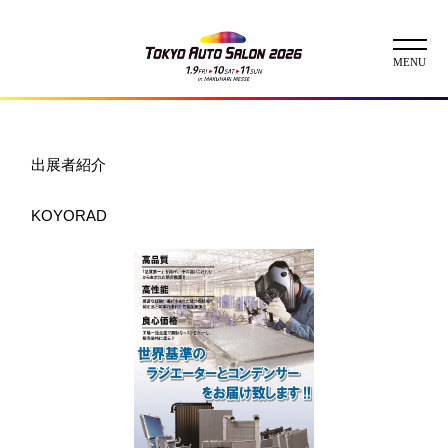
ニュース
出展者紹介
ABOUT
KOYORAD
チケット
イベント
コンテスト
出展者
出展者一覧
展示車両一覧
イメージガール