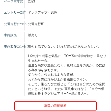
ベース車年式
2023
エントリー部門
ドレスアップ・SUV
公道走行について
公道走行可
車両販売
販売可
車両製作コンセプト
誰とも似ていない、けれど確かに"あなたらしい"。
LXの持つ威厳と気品に、TOM'Sの哲学が静かに重なり
生まれた一台。
過度な装飾や主張はなく、素材と造形の美が、心に残
る存在感を放ちます。
柔らかく、包まれるような質感。
わずかな光に浮かび上がる繊細なライン。
そして、乗るたびに感じる「これは自分のための空間
だ」という確信。 ただの高級車ではなく、"自分の価
値観を映すラグジュアリー"を求める人へ。
車両の詳細情報