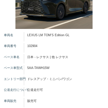
車両名
LEXUS LM TOM’S Edition GL
車両番号
102904
ベース車名
日本 - レクサス | 他 レクサス
ベース車型式
5AA-TAWH15W
エントリー部門
ドレスアップ・ミニバン/ワゴン
公道走行について
公道走行可
車両販売
販売可