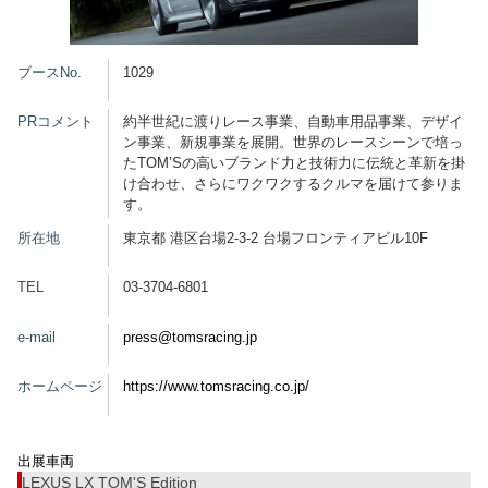
グッズ
ブースNo.
1029
PRコメント
約半世紀に渡りレース事業、自動車用品事業、デザイ
ン事業、新規事業を展開。世界のレースシーンで培っ
開催概要
会場アクセス
メディア・Media
たTOMʼSの高いブランド力と技術力に伝統と革新を掛
け合わせ、さらにワクワクするクルマを届けて参りま
出展者・Exhibitor
業界関係者・Trade Visitor
す。
所在地
東京都 港区台場2-3-2 台場フロンティアビル10F
TEL
03-3704-6801
e-mail
press@tomsracing.jp
ホームページ
https://www.tomsracing.co.jp/
出展車両
LEXUS LX TOM'S Edition