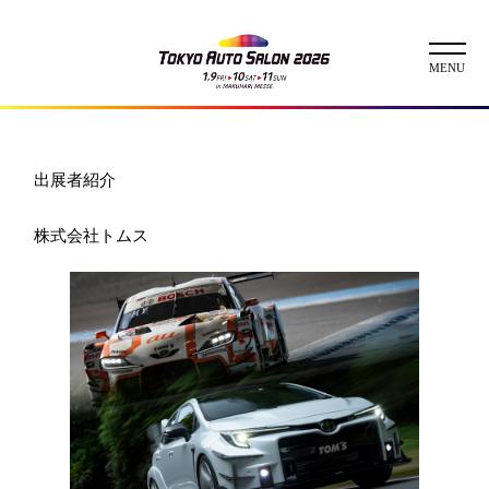
ニュース
出展者紹介
ABOUT
株式会社トムス
チケット
イベント
コンテスト
出展者
出展者一覧
展示車両一覧
イメージガール