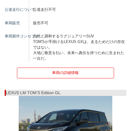
公道走行について
公道走行不可
車両販売
販売不可
車両製作コンセプト
自然と調和するラグジュアリーSUV
TOM'Sが手掛けるLEXUS GXは、走るためだけの存在
ではない。
大地に敬意を払い、未来へ責任を持つために生まれた
一台だ。
車両の詳細情報
LEXUS LM TOM’S Edition GL