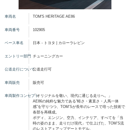
車両名
TOM'S HERITAGE AE86
車両番号
102905
ベース車名
日本 - トヨタ | カローラレビン
エントリー部門
チューニングカー
公道走行について
公道走行可
車両販売
販売可
車両製作コンセプト
「オリジナルを敬い、現代に通じる走りへ。」
AE86の純粋な魅力である“軽さ・素直さ・人馬一体
感”を守りつつ、TOM’Sが長年のレースで培った技術で
各部を再構成。
ボディ、エンジン、空力、インテリア、すべてを「当
時の姿のまま、走りだけ現代」で仕上げた、TOM’S流
のレストア＋アップデートモデル。