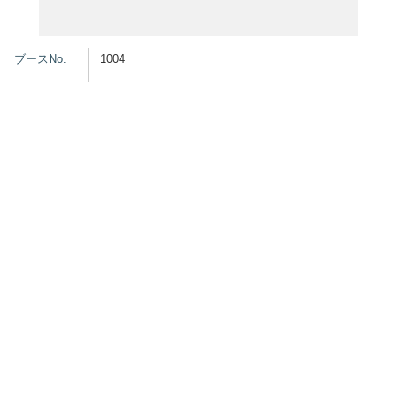
グッズ
ブースNo.
1004
開催概要
会場アクセス
メディア・Media
出展者・Exhibitor
業界関係者・Trade Visitor