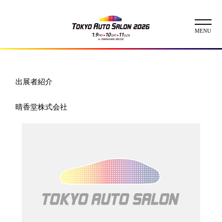
ニュース
出展者紹介
ABOUT
晴香堂株式会社
チケット
イベント
コンテスト
出展者
出展者一覧
展示車両一覧
イメージガール