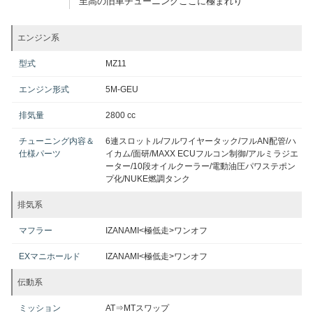
至高の旧車チューニングここに極まれり
エンジン系
型式
MZ11
エンジン形式
5M-GEU
排気量
2800 cc
チューニング内容＆
6連スロットル/フルワイヤータック/フルAN配管/ハ
仕様パーツ
イカム/面研/MAXX ECUフルコン制御/アルミラジエ
ーター/10段オイルクーラー/電動油圧パワステポン
プ化/NUKE燃調タンク
排気系
マフラー
IZANAMI<極低走>ワンオフ
EXマニホールド
IZANAMI<極低走>ワンオフ
伝動系
ミッション
AT⇒MTスワップ