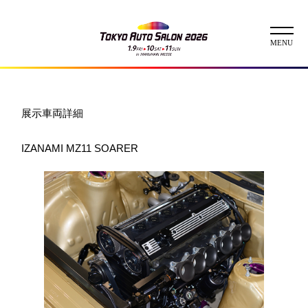
ニュース
展示車両詳細
ABOUT
IZANAMI MZ11 SOARER
チケット
イベント
コンテスト
出展者
出展者一覧
展示車両一覧
イメージガール