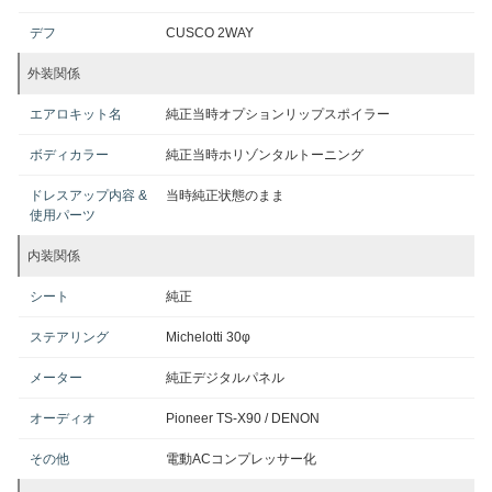
デフ
CUSCO 2WAY
外装関係
エアロキット名
純正当時オプションリップスポイラー
ボディカラー
純正当時ホリゾンタルトーニング
ドレスアップ内容 &
当時純正状態のまま
使用パーツ
内装関係
シート
純正
ステアリング
Michelotti 30φ
メーター
純正デジタルパネル
オーディオ
Pioneer TS-X90 / DENON
その他
電動ACコンプレッサー化