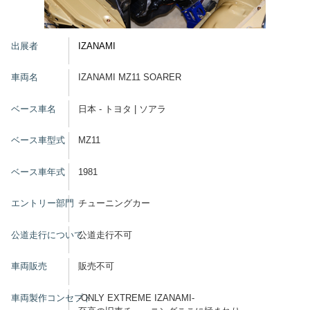
グッズ
出展者
IZANAMI
車両名
IZANAMI MZ11 SOARER
開催概要
会場アクセス
メディア・Media
ベース車名
日本 - トヨタ | ソアラ
出展者・Exhibitor
業界関係者・Trade Visitor
ベース車型式
MZ11
ベース車年式
1981
エントリー部門
チューニングカー
公道走行について
公道走行不可
車両販売
販売不可
車両製作コンセプト
-ONLY EXTREME IZANAMI-