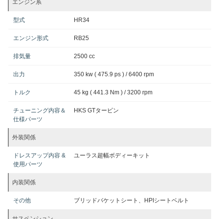
エンジン系
型式
HR34
エンジン形式
RB25
排気量
2500 cc
出力
350 kw ( 475.9 ps ) / 6400 rpm
トルク
45 kg ( 441.3 Nm ) / 3200 rpm
チューニング内容＆
HKS GTタービン
仕様パーツ
外装関係
ドレスアップ内容 &
ユーラス超幅ボディーキット
使用パーツ
内装関係
その他
ブリッドバケットシート、HPIシートベルト
サスペンション