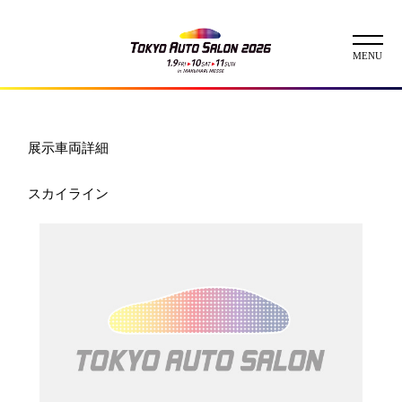
ニュース
展示車両詳細
ABOUT
スカイライン
チケット
イベント
コンテスト
出展者
出展者一覧
展示車両一覧
イメージガール