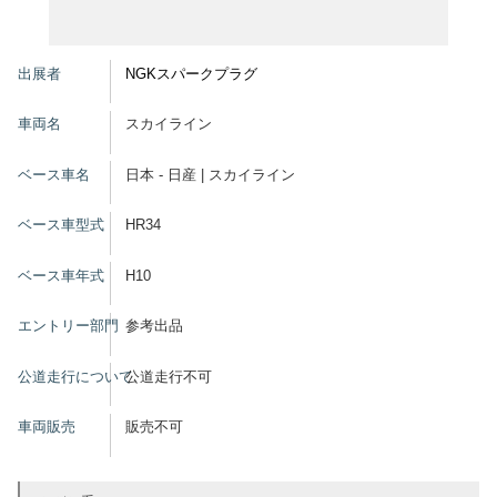
グッズ
出展者
NGKスパークプラグ
車両名
スカイライン
開催概要
会場アクセス
メディア・Media
ベース車名
日本 - 日産 | スカイライン
出展者・Exhibitor
業界関係者・Trade Visitor
ベース車型式
HR34
ベース車年式
H10
エントリー部門
参考出品
公道走行について
公道走行不可
車両販売
販売不可