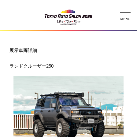
ニュース
展示車両詳細
ABOUT
ランドクルーザー250
チケット
イベント
コンテスト
出展者
出展者一覧
展示車両一覧
イメージガール