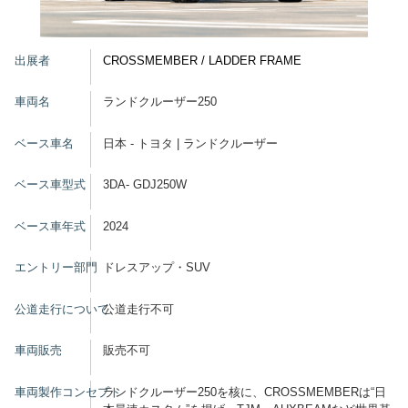
グッズ
出展者
CROSSMEMBER / LADDER FRAME
車両名
ランドクルーザー250
開催概要
会場アクセス
メディア・Media
ベース車名
日本 - トヨタ | ランドクルーザー
出展者・Exhibitor
業界関係者・Trade Visitor
ベース車型式
3DA- GDJ250W
ベース車年式
2024
エントリー部門
ドレスアップ・SUV
公道走行について
公道走行不可
車両販売
販売不可
車両製作コンセプト
ランドクルーザー250を核に、CROSSMEMBERは“日