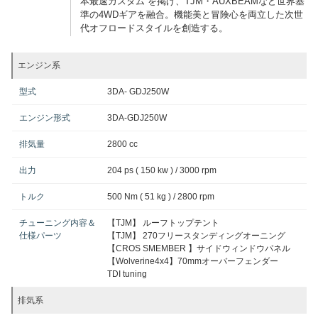
本最速カスタム”を掲げ、TJM・AUXBEAMなど世界基
準の4WDギアを融合。機能美と冒険心を両立した次世
代オフロードスタイルを創造する。
エンジン系
型式
3DA- GDJ250W
エンジン形式
3DA-GDJ250W
排気量
2800 cc
出力
204 ps ( 150 kw ) / 3000 rpm
トルク
500 Nm ( 51 kg ) / 2800 rpm
チューニング内容＆
【TJM】 ルーフトップテント
仕様パーツ
【TJM】 270フリースタンディングオーニング
【CROS SMEMBER 】サイドウィンドウパネル
【Wolverine4x4】70mmオーバーフェンダー
TDI tuning
排気系