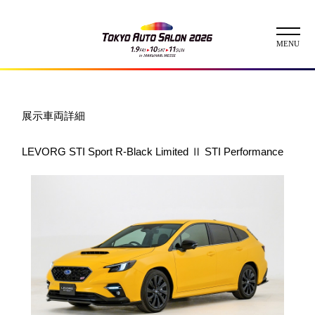
ニュース
展示車両詳細
ABOUT
LEVORG STI Sport R-Black Limited Ⅱ STI Performance
チケット
イベント
コンテスト
出展者
出展者一覧
展示車両一覧
イメージガール