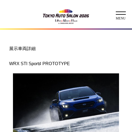
ニュース
展示車両詳細
ABOUT
WRX STI Sport♯ PROTOTYPE
チケット
イベント
コンテスト
出展者
出展者一覧
展示車両一覧
イメージガール