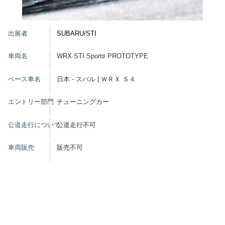
グッズ
出展者
SUBARU/STI
車両名
WRX STI Sport♯ PROTOTYPE
開催概要
会場アクセス
メディア・Media
ベース車名
日本 - スバル | ＷＲＸ Ｓ４
出展者・Exhibitor
業界関係者・Trade Visitor
エントリー部門
チューニングカー
公道走行について
公道走行不可
車両販売
販売不可