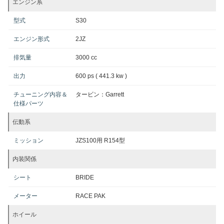
エンジン系
型式
S30
エンジン形式
2JZ
排気量
3000 cc
出力
600 ps ( 441.3 kw )
チューニング内容＆
タービン：Garrett
仕様パーツ
伝動系
ミッション
JZS100用 R154型
内装関係
シート
BRIDE
メーター
RACE PAK
ホイール