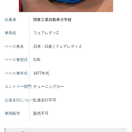
グッズ
出展者
関東工業自動車大学校
車両名
フェアレディZ
開催概要
会場アクセス
メディア・Media
ベース車名
日本 - 日産 | フェアレディＺ
出展者・Exhibitor
業界関係者・Trade Visitor
ベース車型式
S30
ベース車年式
1977年式
エントリー部門
チューニングカー
公道走行について
公道走行不可
車両販売
販売不可