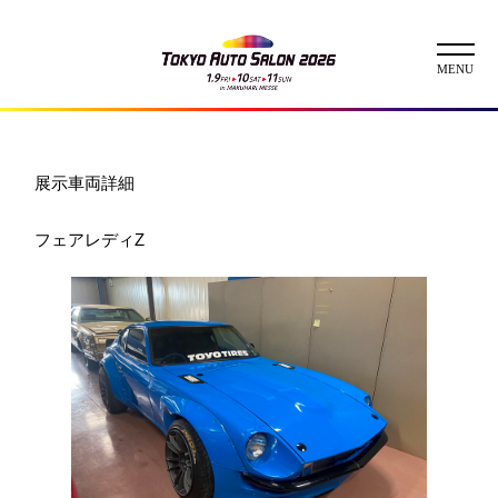
ニュース
展示車両詳細
ABOUT
フェアレディZ
チケット
イベント
コンテスト
出展者
出展者一覧
展示車両一覧
イメージガール