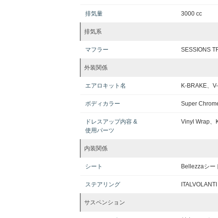
排気量
3000 cc
排気系
マフラー
SESSIONS T
外装関係
エアロキット名
K-BRAKE、V-
ボディカラー
Super Chrome 
ドレスアップ内容 &
Vinyl Wra
使用パーツ
内装関係
シート
Bellezza
ステアリング
ITALVOLANTI
サスペンション