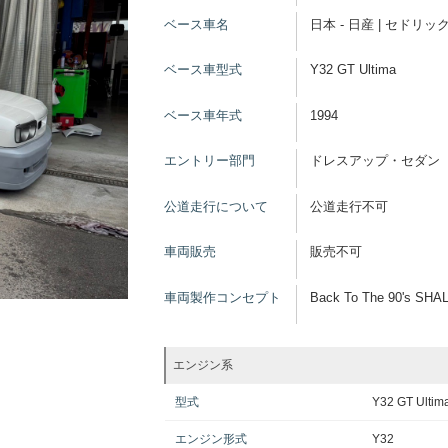
ベース車名
日本 - 日産 | セドリッ
ベース車型式
Y32 GT Ultima
ベース車年式
1994
エントリー部門
ドレスアップ・セダン
公道走行について
公道走行不可
車両販売
販売不可
車両製作コンセプト
Back To The 90's SH
エンジン系
型式
Y32 GT Ultim
エンジン形式
Y32