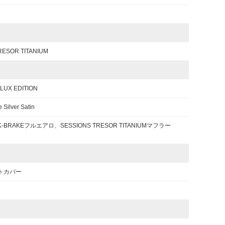
RESOR TITANIUM
LUX EDITION
Silver Satin
p、K-BRAKEフルエアロ、SESSIONS TRESOR TITANIUMマフラー
シートカバー