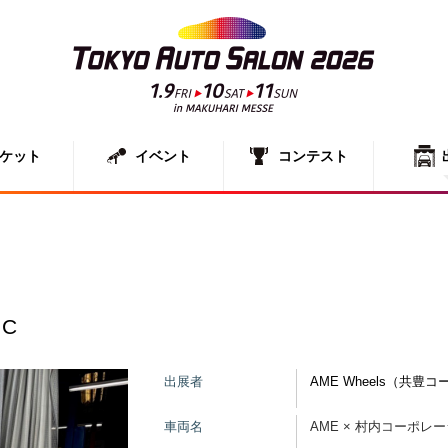
ケット
イベント
コンテスト
出展者一
展示車両
IC
出展者
AME Wheels（共豊
車両名
AME × 村内コーポレーシ 