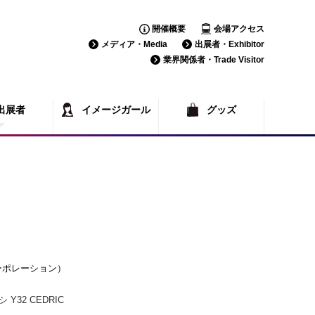
開催概要
会場アクセス
メディア・Media
出展者・Exhibitor
業界関係者・Trade Visitor
出展者
イメージガール
グッズ
覧
一覧
コーポレーション）
Y32 CEDRIC