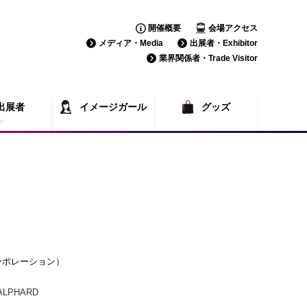
開催概要
会場アクセス
メディア・Media
出展者・Exhibitor
業界関係者・Trade Visitor
出展者
イメージガール
グッズ
覧
一覧
コーポレーション）
ALPHARD