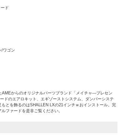
ァード
/ワゴン
たAMEからのオリジナルパーツブランド「メイチャ―プレセン
ファードのエアロキット、エギゾーストシステム、ダンパーシステ
もとを飾るのはSHALLEN LXの21インチｗおインストール。完
アルファードを是非ご覧ください。