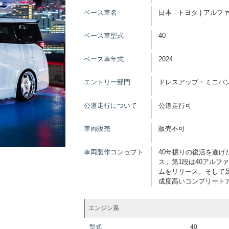
ベース車名
日本 - トヨタ | アルフ
ベース車型式
40
ベース車年式
2024
エントリー部門
ドレスアップ・ミニバン
公道走行について
公道走行可
車両販売
販売不可
車両製作コンセプト
40年振りの復活を遂げ
ス」第1段は40アル
ムをリリース。そして足
成度高いコンプリート
エンジン系
型式
40