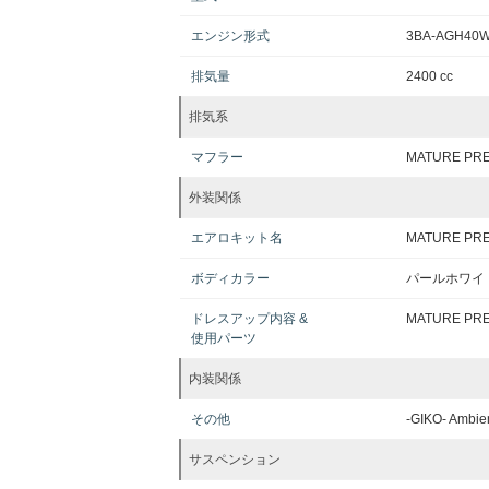
エンジン形式
3BA-AGH40
排気量
2400 cc
排気系
マフラー
MATURE 
外装関係
エアロキット名
MATURE P
ボディカラー
パールホワイ
ドレスアップ内容 &
MATURE 
使用パーツ
内装関係
その他
-GIKO- Ambi
サスペンション