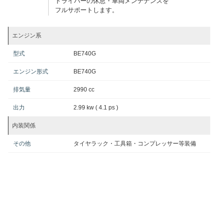
ドライバーの休息・車両メンテナンスを
フルサポートします。
エンジン系
型式
BE740G
エンジン形式
BE740G
排気量
2990 cc
出力
2.99 kw ( 4.1 ps )
内装関係
その他
タイヤラック・工具箱・コンプレッサー等装備