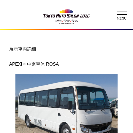
ニュース
展示車両詳細
ABOUT
APEXi × 中京車体 ROSA
チケット
イベント
コンテスト
出展者
出展者一覧
展示車両一覧
イメージガール