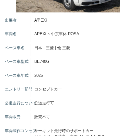
グッズ
出展者
A'PEXi
車両名
APEXi × 中京車体 ROSA
開催概要
会場アクセス
メディア・Media
ベース車名
日本 - 三菱 | 他 三菱
出展者・Exhibitor
業界関係者・Trade Visitor
ベース車型式
BE740G
ベース車年式
2025
エントリー部門
コンセプトカー
公道走行について
公道走行可
車両販売
販売不可
車両製作コンセプト
サーキット走行時のサポートカー