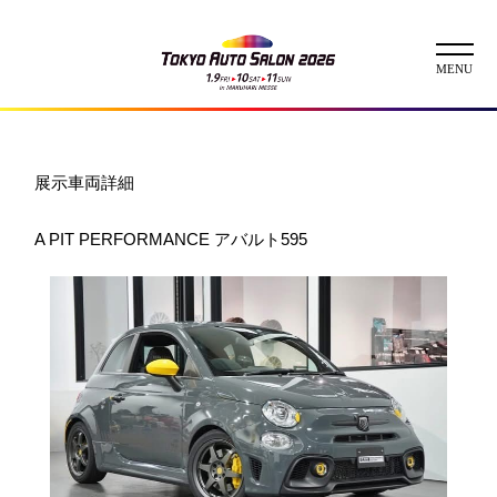
ニュース
展示車両詳細
ABOUT
A PIT PERFORMANCE アバルト595
チケット
イベント
コンテスト
出展者
出展者一覧
展示車両一覧
イメージガール