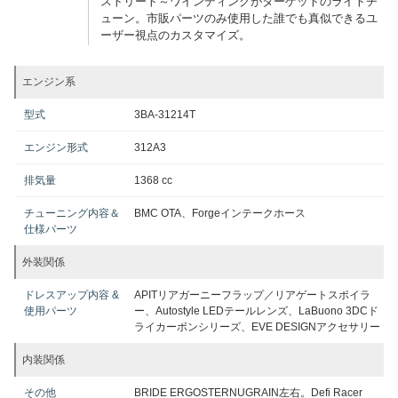
ストリート～ワインディングがターゲットのライトチ
ューン。市販パーツのみ使用した誰でも真似できるユ
ーザー視点のカスタマイズ。
エンジン系
型式
3BA-31214T
エンジン形式
312A3
排気量
1368 cc
チューニング内容＆
BMC OTA、Forgeインテークホース
仕様パーツ
外装関係
ドレスアップ内容 &
APITリアガーニーフラップ／リアゲートスポイラ
使用パーツ
ー、Autostyle LEDテールレンズ、LaBuono 3DCド
ライカーボンシリーズ、EVE DESIGNアクセサリー
内装関係
その他
BRIDE ERGOSTERNUGRAIN左右。Defi Racer