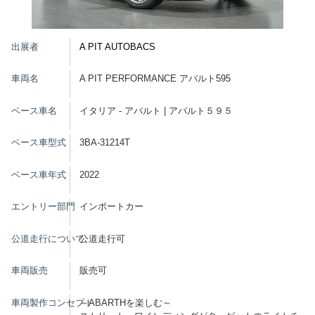
グッズ
出展者
A PIT AUTOBACS
車両名
A PIT PERFORMANCE アバルト595
開催概要
会場アクセス
メディア・Media
ベース車名
イタリア - アバルト | アバルト５９５
出展者・Exhibitor
業界関係者・Trade Visitor
ベース車型式
3BA-31214T
ベース車年式
2022
エントリー部門
インポートカー
公道走行について
公道走行可
車両販売
販売可
車両製作コンセプト
～ABARTHを楽しむ～