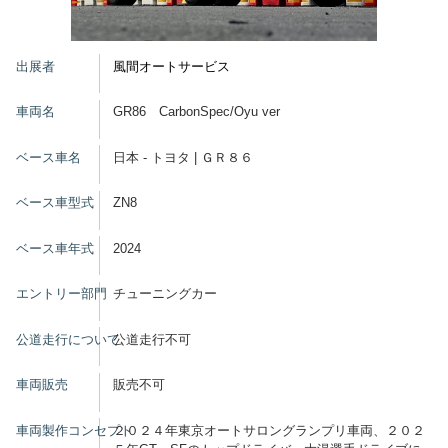
グッズ
出展者
風間オートサービス
車両名
GR86 CarbonSpec/Oyu ver
開催概要
会場アクセス
メディア・Media
ベース車名
日本 - トヨタ | ＧＲ８６
出展者・Exhibitor
業界関係者・Trade Visitor
ベース車型式
ZN8
ベース車年式
2024
エントリー部門
チューニングカー
公道走行について
公道走行不可
車両販売
販売不可
車両製作コンセプト
２０２４年東京オートサロングランプリ車両、２０２