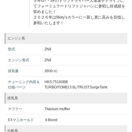
５年GT・SFのトップドライバー大湯選手ドライブに
てフォーミュラードリフトジャパンに参戦し好成績を
収めました！
２０２６年はMoty'sカラーに一新し更に高みを目指し
参戦いたします！
エンジン系
型式
ZN8
エンジン形式
ZN8
排気量
3600 cc
チューニング内容＆
HKS:75100BB
仕様パーツ
TURBO/TOMEI:3.6L/TRUST:SurgeTank
排気系
マフラー
Titanium muffler
EXマニホールド
６Boost
伝動系