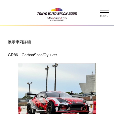
ニュース
展示車両詳細
ABOUT
GR86 CarbonSpec/Oyu ver
チケット
イベント
コンテスト
出展者
出展者一覧
展示車両一覧
イメージガール