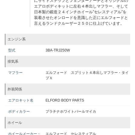
にサイドステップとフェンダーアーチとオリジナルの
エアロボディキットに左右４本出しマフラー、そして
日本製の鍛造２４インチホイール”セレスティアル”を
装着させたオンロードを意識した正にエルフォードと
言えるランドクルーザー２５０に仕上げています。
エンジン系
型式
3BA-TRJ250W
排気系
マフラー
エルフォード スプリット４本出しマフラー・タイ
プＸ
外装関係
エアロキット名
ELFORD BODY PARTS
ボディカラー
プラチナホワイトパールマイカ
ホイール
ホイールメーカー・
エルフォード セレスティアル