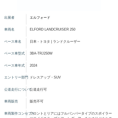
グッズ
出展者
エルフォード
車両名
ELFORD LANDCRUISER 250
開催概要
会場アクセス
メディア・Media
ベース車名
日本 - トヨタ | ランドクルーザー
出展者・Exhibitor
業界関係者・Trade Visitor
ベース車型式
3BA-TRJ250W
ベース車年式
2024
エントリー部門
ドレスアップ・SUV
公道走行について
公道走行可
車両販売
販売不可
車両製作コンセプト
フロントとリアにはフルバンパータイプのスポイラー