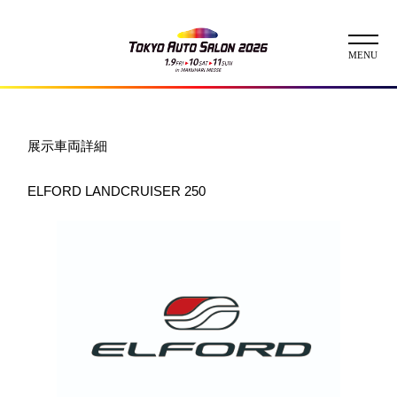
ニュース
展示車両詳細
ABOUT
ELFORD LANDCRUISER 250
チケット
イベント
コンテスト
出展者
出展者一覧
展示車両一覧
イメージガール