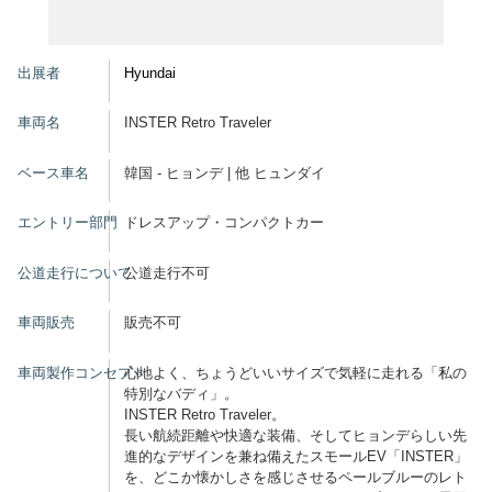
グッズ
出展者
Hyundai
車両名
INSTER Retro Traveler
開催概要
会場アクセス
メディア・Media
ベース車名
韓国 - ヒョンデ | 他 ヒュンダイ
出展者・Exhibitor
業界関係者・Trade Visitor
エントリー部門
ドレスアップ・コンパクトカー
公道走行について
公道走行不可
車両販売
販売不可
車両製作コンセプト
心地よく、ちょうどいいサイズで気軽に走れる「私の
特別なバディ」。
INSTER Retro Traveler。
長い航続距離や快適な装備、そしてヒョンデらしい先
進的なデザインを兼ね備えたスモールEV「INSTER」
を、どこか懐かしさを感じさせるペールブルーのレト