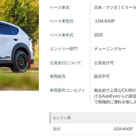
ベース車名
日本 - マツダ | ＣＸー
ベース車型式
３DA-KH3P
ベース車年式
2025
エントリー部門
チューニングカー
公道走行について
公道走行可
車両販売
販売不可
車両製作コンセプト
都会的で上質なCX-6
げるAutoExeから
で積極的に運転を愉し
エンジン系
型式
３DA-KH3P