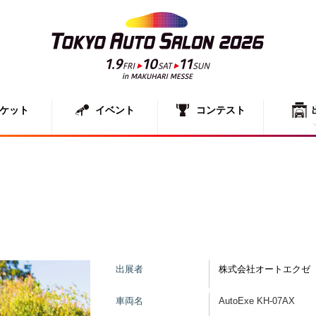
ケット
イベント
コンテスト
出展者一
展示車両
出展者
株式会社オートエクゼ
車両名
AutoExe KH-07AX