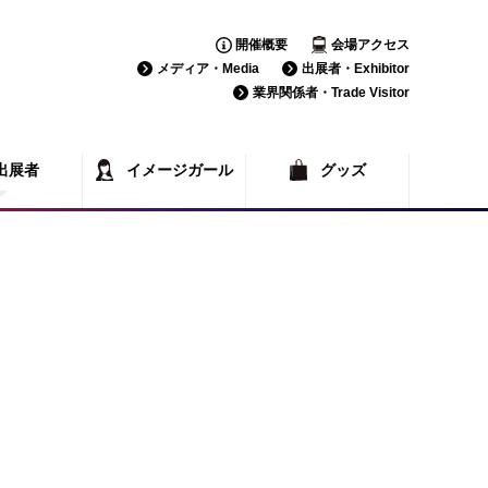
開催概要
会場アクセス
メディア・Media
出展者・Exhibitor
業界関係者・Trade Visitor
出展者
イメージガール
グッズ
覧
一覧