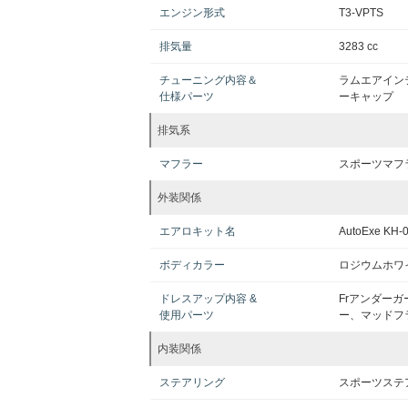
エンジン形式
T3-VPTS
排気量
3283 cc
チューニング内容＆
ラムエアイン
仕様パーツ
ーキャップ
排気系
マフラー
スポーツマフ
外装関係
エアロキット名
AutoExe KH-
ボディカラー
ロジウムホワ
ドレスアップ内容 &
Frアンダー
使用パーツ
ー、マッドフ
内装関係
ステアリング
スポーツステ