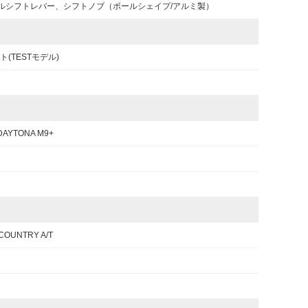
ルシフトレバー、シフトノブ（ボールシェイプ/アルミ製）
(TESTモデル)
DAYTONA M9+
COUNTRY A/T