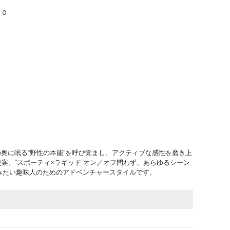
６０
0の奥に眠る“野性の本能”を呼び覚まし、アクティブな感性を磨き上
の新提案。“スポーティ×ラギッド”オン／オフ問わず、あらゆるシーン
みたい趣味人のためのアドベンチャースタイルです。