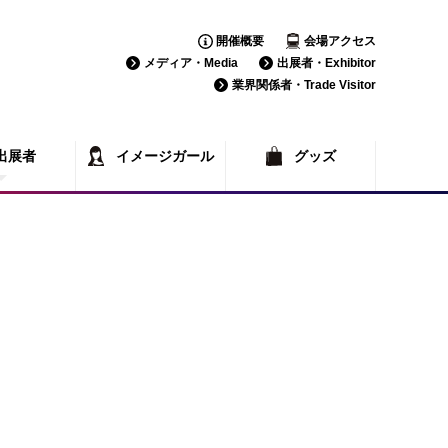
開催概要
会場アクセス
メディア・Media
出展者・Exhibitor
業界関係者・Trade Visitor
出展者
イメージガール
グッズ
覧
一覧