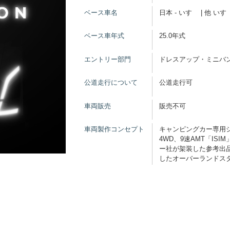
ベース車名
日本 - いすゞ | 他 いす
ベース車年式
25.0年式
エントリー部門
ドレスアップ・ミニバン
公道走行について
公道走行可
車両販売
販売不可
車両製作コンセプト
キャンピングカー専用シ
4WD、9速AMT「I
ー社が架装した参考出品
したオーバーランドス