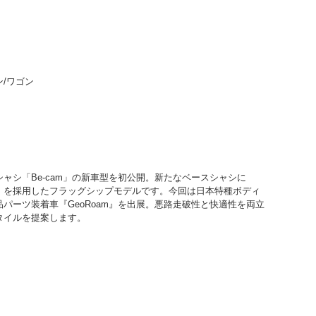
ゞ
/ワゴン
ャシ「Be-cam」の新車型を初公開。新たなベースシャシに
SIM」を採用したフラッグシップモデルです。今回は日本特種ボディ
パーツ装着車『GeoRoam』を出展。悪路走破性と快適性を両立
タイルを提案します。