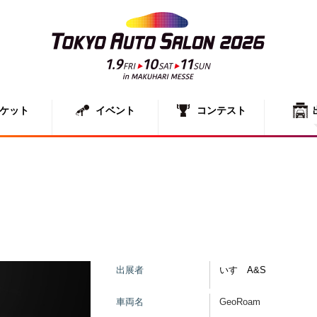
ケット
イベント
コンテスト
出展者一
展示車両
出展者
いすゞA&S
車両名
GeoRoam