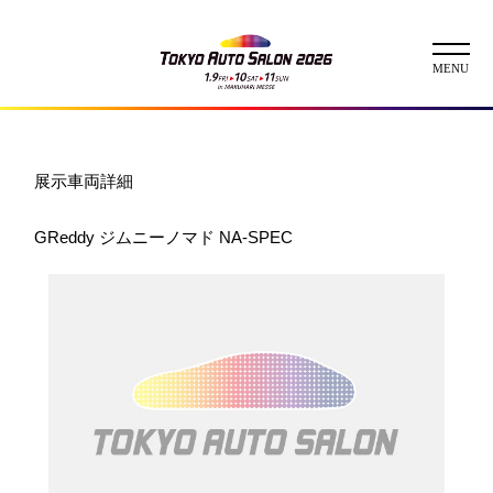
ニュース
展示車両詳細
ABOUT
GReddy ジムニーノマド NA-SPEC
チケット
イベント
コンテスト
出展者
出展者一覧
展示車両一覧
イメージガール