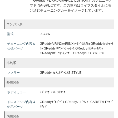
『GReddy PERFORMANCE EDITION』のジムニーノ
マド NA-SPECです。この車両はライフスタイルに溶
け込むチューニングカーをイメージしています。
エンジン系
型式
JC74W
チューニング内容＆
GReddyAIRINX/AIRINXｼｰﾙﾄﾞ(試作) GReddyｳｫｯｼｬｰﾀ
仕様パーツ
ﾝｸ GReddyｼﾘｺﾝｲﾝﾃｰｸﾎｰｽ GReddyｵｲﾙｷｬｯﾁﾀﾝｸ
GReddyｽﾎﾟｰﾂｷｬﾀﾗｲｻﾞｰ GReddyﾊﾟﾌｫｰﾏﾝｽECU
排気系
マフラー
GReddy ｸﾛｽｴｷｿﾞｰｽﾄS-STYLE
外装関係
ボディカラー
ｼｽﾞﾘﾝｸﾞﾚｯﾄﾞﾒﾀﾘｯｸ
ドレスアップ内容 &
GReddyﾗｲﾄﾍﾞｾﾞﾙ GReddyﾌｰﾄﾞﾘﾌﾀｰ CARSTYLEｻｲﾄﾞ
使用パーツ
ｽﾃｯﾌﾟ
内装関係