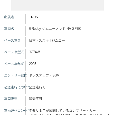
グッズ
出展者
TRUST
車両名
GReddy ジムニーノマド NA-SPEC
開催概要
会場アクセス
メディア・Media
ベース車名
日本 - スズキ | ジムニー
出展者・Exhibitor
業界関係者・Trade Visitor
ベース車型式
JC74W
ベース車年式
2025
エントリー部門
ドレスアップ・SUV
公道走行について
公道走行可
車両販売
販売不可
車両製作コンセプト
ＴＲＵＳＴが展開しているコンプリートカー