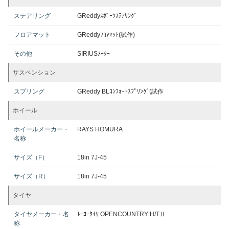
ステアリング
GReddyｽﾎﾟｰﾂｽﾃｱﾘﾝｸﾞ
フロアマット
GReddyﾌﾛｱﾏｯﾄ(試作)
その他
SIRIUSﾒｰﾀｰ
サスペンション
スプリング
GReddy BLｺﾝﾌｫｰﾄｽﾌﾟﾘﾝｸﾞ(試作
ホイール
ホイールメーカー・
RAYS HOMURA
名称
サイズ（F）
18in 7J-45
サイズ（R）
18in 7J-45
タイヤ
タイヤメーカー・名
ﾄｰﾖｰﾀｲﾔ OPENCOUNTRY H/TⅡ
称