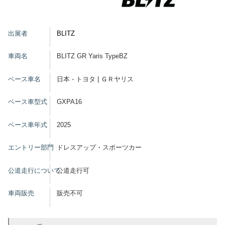
グッズ
出展者
BLITZ
車両名
BLITZ GR Yaris TypeBZ
開催概要
会場アクセス
メディア・Media
ベース車名
日本 - トヨタ | ＧＲヤリス
出展者・Exhibitor
業界関係者・Trade Visitor
ベース車型式
GXPA16
ベース車年式
2025
エントリー部門
ドレスアップ・スポーツカー
公道走行について
公道走行可
車両販売
販売不可