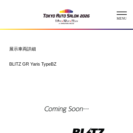
ニュース
展示車両詳細
ABOUT
BLITZ GR Yaris TypeBZ
チケット
イベント
コンテスト
出展者
出展者一覧
展示車両一覧
イメージガール